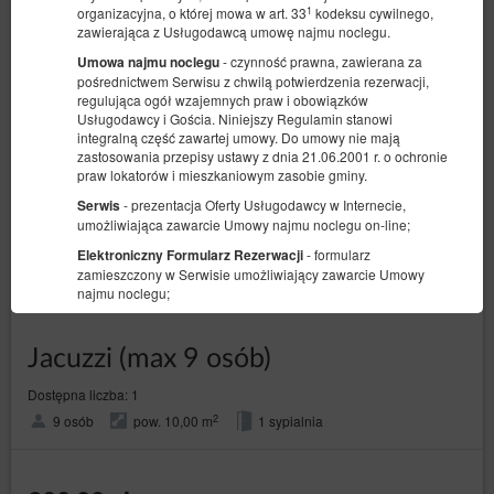
1
organizacyjna, o której mowa w art. 33
kodeksu cywilnego,
zawierająca z Usługodawcą umowę najmu noclegu.
- czynność prawna, zawierana za
Umowa najmu noclegu
pośrednictwem Serwisu z chwilą potwierdzenia rezerwacji,
regulująca ogół wzajemnych praw i obowiązków
Usługodawcy i Gościa. Niniejszy Regulamin stanowi
integralną część zawartej umowy. Do umowy nie mają
zastosowania przepisy ustawy z dnia 21.06.2001 r. o ochronie
praw lokatorów i mieszkaniowym zasobie gminy.
- prezentacja Oferty Usługodawcy w Internecie,
Serwis
umożliwiająca zawarcie Umowy najmu noclegu on-line;
- formularz
Elektroniczny Formularz Rezerwacji
zamieszczony w Serwisie umożliwiający zawarcie Umowy
najmu noclegu;
- całkowita cena usługi wskazana
Całkowita Cena Usługi
podczas dokonywania rezerwacji, obejmująca wszelkie
Jacuzzi (max 9 osób)
należności wynikające z zawartej Umowy najmu noclegu z
tytułu podatków i wszelkich danin publicznych.
Dostępna liczba: 1
- dokument
Polityka prywatności i cookies Serwisu
2
9 osób
pow. 10,00 m
1 sypialnia
określający szczegółowe zasady przetwarzania danych
osobowych oraz stosowania cookies. Polityka prywatności i
cookies stanowi Załącznik nr 1 do Regulaminu i jest dostępna
na stronie
https://client35012.idobooking.com/book-