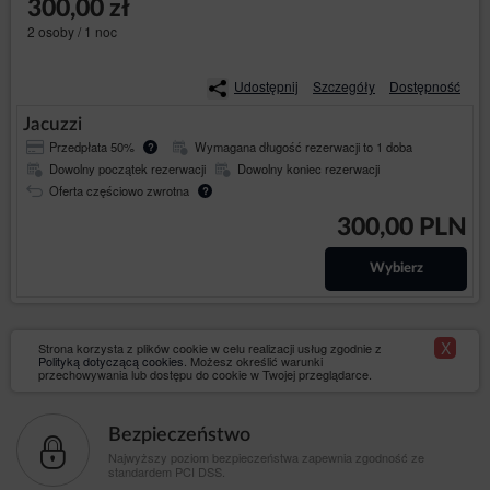
300,00 zł
now/index.php?module=cookies&displayOnToplayer=true
.
2 osoby / 1 noc
POSTANOWIENIA OGÓLNE
Rodzaje i zakres usług świadczonych drogą
elektroniczną:
Udostępnij
Szczegóły
Dostępność
zawieranie umów najmu noclegu;
Jacuzzi
przesyłanie wiadomości e-mail, w których
Przedpłata 50%
Wymagana długość rezerwacji to 1 doba
?
Usługodawca potwierdza utworzenie rezerwacji
Dowolny początek rezerwacji
Dowolny koniec rezerwacji
wraz z jej warunkami oraz terminem dokonania
Oferta częściowo zwrotna
?
płatności;
zasady dokonywania rejestracji i korzystania z
300,00 PLN
Konta w ramach Serwisu.
Wybierz
Korzystanie ze Serwisu możliwe jest pod warunkiem
spełniania przez system informatyczny, z którego
korzysta Gość następujących minimalnych wymagań
technicznych:
X
Strona korzysta z plików cookie w celu realizacji usług zgodnie z
Polityką dotyczącą cookies
. Możesz określić warunki
przeglądarki internetowe tj. Firefox, Chrome,
przechowywania lub dostępu do cookie w Twojej przeglądarce.
Internet Explorer w aktualnej wersji,
dowolny program od przeglądania plików w
formacie PDF,
Bezpieczeństwo
Najwyższy poziom bezpieczeństwa zapewnia zgodność ze
posiadanie czynnego i prawidłowo
standardem PCI DSS.
skonfigurowane konto poczty elektronicznej.