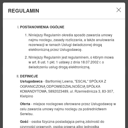
REGULAMIN
Menu
POSTANOWIENIA OGÓLNE
POCZĄTEK
KONIEC
Niniejszy Regulamin określa sposób zawarcia umowy
09
10
SIERPNIA
SIERPNIA
najmu noclegu, zasady rozliczania, a także anulowania
2026
2026
rezerwacji w ramach Usługi świadczonej drogą
elektroniczną przez Usługodawcę.
LICZBA OSÓB
Niniejszy Regulamin jest regulaminem, o którym mowa
2
FILTRY
w art. 8 ust. 1 pkt. 1 ustawy z dnia 18.07.2002 r. o
świadczeniu usług drogą elektroniczną.
DEFINICJE
- Bartłomiej Lewna, "ESCAL" SPÓŁKA Z
Usługodawca
OGRANICZONĄ ODPOWIEDZIALNOŚCIĄ SPÓŁKA
KOMANDYTOWA, 5892023489, ul. Rzemieślnicza 3, 83-307,
Kiełpino
- miejsce noclegowe oferowane przez Usługodawcę w
Oferta
celu zawarcia umowy najmu noclegu za pośrednictwem
Serwisu.
- osoba fizyczna posiadająca pełną zdolność do
Gość
czynności prawnych, osoba prawna albo jednostka